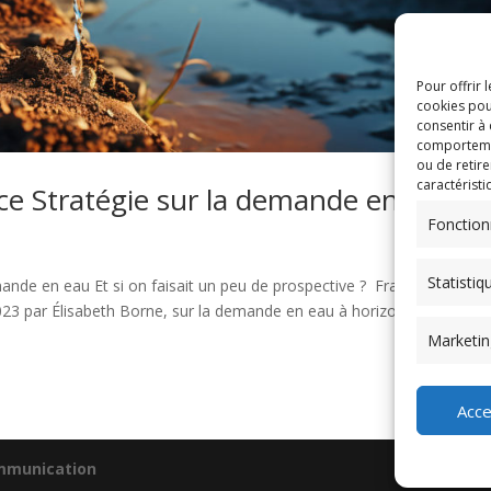
Pour offrir 
cookies pou
consentir à
comportement
ou de retire
caractéristi
nce Stratégie sur la demande en eau
Fonction
Statistiq
mande en eau Et si on faisait un peu de prospective ? France Strategie
3 par Élisabeth Borne, sur la demande en eau à horizon 2050. Que
Marketin
Acce
mmunication